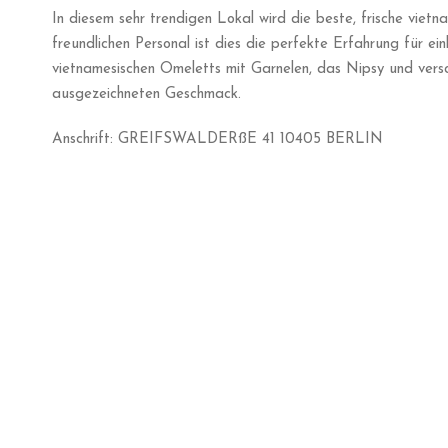
In diesem sehr trendigen Lokal wird die beste, frische viet
freundlichen Personal ist dies die perfekte Erfahrung für ei
vietnamesischen Omeletts mit Garnelen, das Nipsy und vers
ausgezeichneten Geschmack.
Anschrift: GREIFSWALDERßE 41 10405 BERLIN
Bild von Instagr
4. Vadoli
Zur besten Pizza der Stadt gekürt… In dieser geheimen Pizze
Geschmacksrichtungen, Texturen und Aromen genießen! Wir wer
unbedingt probieren sollten. Knusprige Kruste, weicher Kern