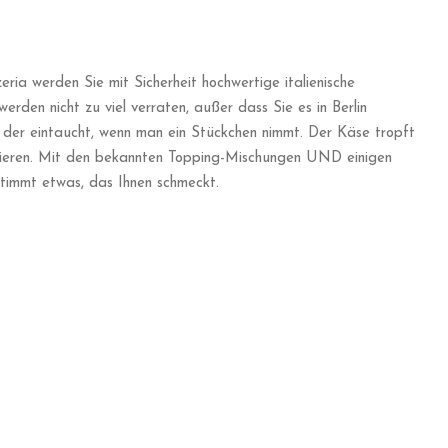
rbaren Damen, die hier arbeiten, spricht Englisch! Aber seien
 und sagen Sie „Hallo, können wir eine Blutwurst mit Sauerkraut
ittest, dass du und dein Kumpel ihr typisches Gericht, die
alzkartoffeln, teilen.
so nehmen Sie alles mit Ihren Augen und Ihren
sich noch nicht mutig genug, die deutsche Sprache
uzberg-Tour an, und wir bestellen für Sie und probieren
N
enswürdigkeiten besichtigen? Möchten Sie lokale Gerichte
dt kennenlernen? Suchen Sie nicht weiter!
re Potenzial Berlins auftischen!Seien Sie bereit für ein
. Folgen Sie uns auch auf
Facebook
, um über unsere Touren auf
 in Kürze.