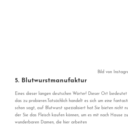
PREV
Über uns
Call Us
+49 (0)173 929 7290
Kontakt
Email
Presse
info@forkandwalktoursberlin.com