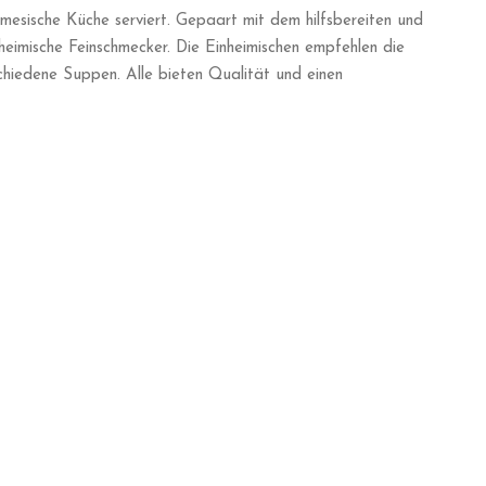
namesische Küche serviert. Gepaart mit dem hilfsbereiten und
nheimische Feinschmecker. Die Einheimischen empfehlen die
chiedene Suppen. Alle bieten Qualität und einen
ammer „itsdianaquach“
ria werden Sie mit Sicherheit hochwertige italienische
den nicht zu viel verraten, außer dass Sie es in Berlin
, der eintaucht, wenn man ein Stückchen nimmt. Der Käse tropft