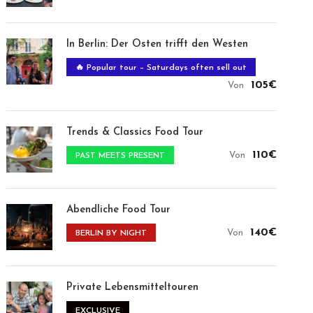
In Berlin: Der Osten trifft den Westen
🔥 Popular tour – Saturdays often sell out
105€
Von
Trends & Classics Food Tour
110€
Von
PAST MEETS PRESENT
Abendliche Food Tour
140€
Von
BERLIN BY NIGHT
Private Lebensmitteltouren
EXCLUSIVE