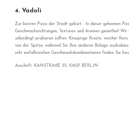
Dies ist eine echte Berliner Erfahrung, denn keine der wunde
Sie mutig, gehen Sie einfach zwischen 12 und 14:30 Uhr rein
und Kartoffel haben, bitte?“ Das bedeutet, dass du darum b
Blutwurst mit dem schmackhaftesten Sauerkraut und einigen S
Achtung: Sie mögen es nicht, wenn man dort fotografiert, al
Geschmacksnerven auf! Äußerst empfehlenswert. Sie fühlen 
auszuprobieren? Keine Angst, schließen Sie sich unserer Kre
gemeinsam!Adresse: KARL MARX PLATZ 7, 12043 BERLI
Adresse: KARL MARX PLATZ 7, 12043 BERLIN
Möchten Sie während Ihres Aufenthalts in Berlin einige Seh
probieren und die reiche Geschichte der deutschen Hauptsta
Buchen Sie
hier
eine Tour und lassen Sie sich von uns das wah
einzigartiges Erlebnis aus Essen, Abenteuer und Geschichte
dem Laufenden zu bleiben, mit neuen Ideen und Food Spots