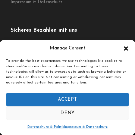
Impressum & Datenschutz
Sicheres Bezahlen mit uns
Die Zahlung wird verschlüsselt und sicher mit einem SSL-
Manage Consent
Protokoll übertragen.
To provide the best experiences, we use technologies like cookies to
store and/or access device information. Consenting to these
technologies will allow us to process data such as browsing behavior or
unique IDs on this site. Not consenting or withdrawing consent, may
adversely affect certain features and functions.
ACCEPT
© Fork & Walk Tours Berlin
DENY
Folgen Sie uns auf
Datenschutz & Politik
Impressum & Datenschutz