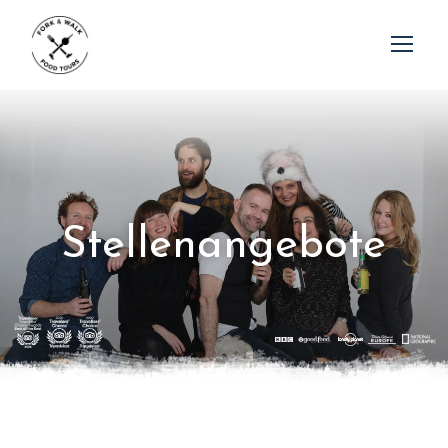
S
t
e
l
l
e
n
a
n
g
e
b
o
t
e