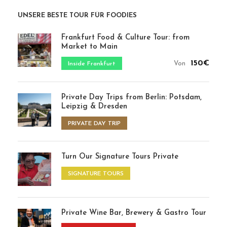
In Berlin: Der Osten trifft den Westen
🔥 Popular tour – Saturdays often sell out
105€
Von
Trends & Classics Food Tour
110€
Von
PAST MEETS PRESENT
Abendliche Food Tour
140€
Von
BERLIN BY NIGHT
Private Lebensmitteltouren
EXCLUSIVE