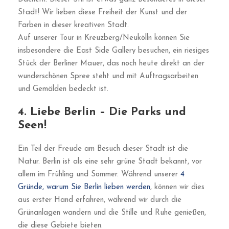
Ein Muss in Berlin sind auch die Seen wie der Lietzensee
und der Weißensee. Ideal für Picknicks und
Familienausflüge. Im Weißensee kann man sogar
schwimmen. Am Ende unserer Touren oder währenddessen
können Sie uns gerne nach den Seen fragen, die wir für
verschiedene Aktivitäten empfehlen. Denken Sie an
Bootsfahrten, Schwimmen, Sonnenbaden, usw.
Das sind unsere schnellen 4 Gründe, Berlin zu lieben und
zu besuchen.
Das sind die Gründe, warum wir, Ihre Reiseleiter, diese
Stadt lieben!
Begleiten Sie
uns auf einer unserer Touren
, um noch mehr
Gründe zu erfahren, warum Sie Deutschlands
Hauptstadt lieben werden.