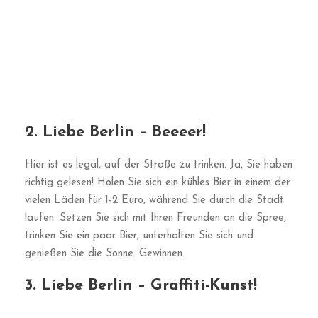
Hier ist es legal, auf der Straße zu trinken. Ja, Sie haben
richtig gelesen! Holen Sie sich ein kühles Bier in einem der
vielen Läden für 1-2 Euro, während Sie durch die Stadt
laufen. Setzen Sie sich mit Ihren Freunden an die Spree,
trinken Sie ein paar Bier, unterhalten Sie sich und
genießen Sie die Sonne. Gewinnen.
3. Liebe Berlin – Graffiti-Kunst!
Die Stadt Berlin ist übersät mit farbenfrohen
Kunstwerken, sowohl mit Auftragsarbeiten als auch mit
rebellischen, politisch aufgeladenen Werken. Bei unserem
Spaziergang durch die kopfsteingepflasterten Straßen
im Osten fallen uns Graffiti an allen möglichen Stellen
auf, nicht nur im unteren Teil von Wohnhäusern, sondern
auch in der U-Bahn, auf Rolltreppen und sogar auf
Dächern. Dieser Stil ist etwas ganz Besonderes in dieser