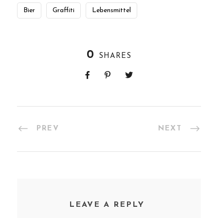
FORK & WALK TOURS BERLIN
Sie wollen die Berliner Food-Szene entdecken? Unsere
Berliner Food-Touren führen Sie dorthin, wo die
Einheimischen essen, entdecken Sie Trends, probieren Sie
3rd-Wave-Biere aus oder entscheiden Sie sich für eine
Kombination aus Essen und Geschichte. Du hast die
Wahl…
UNSERE BESTE TOUR FÜR FOODIES
Frankfurt Food & Culture Tour: from
Market to Main
150€
Von
Inside Frankfurt