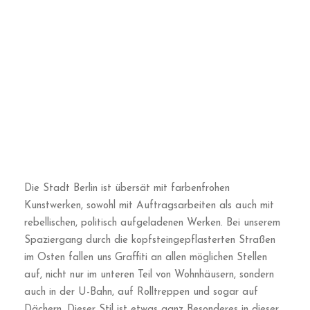
Stadt! Wir lieben diese Freiheit der Kunst und der
Farben in dieser kreativen Stadt.
Auf unserer Tour in Kreuzberg/Neukölln können Sie
insbesondere die East Side Gallery besuchen, ein riesiges
Stück der Berliner Mauer, das noch heute direkt an der
wunderschönen Spree steht und mit Auftragsarbeiten
und Gemälden bedeckt ist.
4. Liebe Berlin – Die Parks und
Seen!
Ein Teil der Freude am Besuch dieser Stadt ist die
Natur. Berlin ist als eine sehr grüne Stadt bekannt, vor
allem im Frühling und Sommer. Während unserer
4
Gründe, warum Sie Berlin lieben werden
, können wir dies
aus erster Hand erfahren, während wir durch die
Grünanlagen wandern und die Stille und Ruhe genießen,
die diese Gebiete bieten.