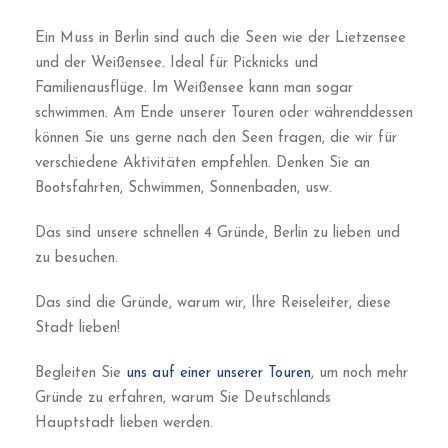
Ihr Team @ Fork and Walk Tours Berlin
Berlin Rundgänge |
info@forkandwalktoursberlin.com
Bier
Graffiti
Lebensmittel
0
SHARES