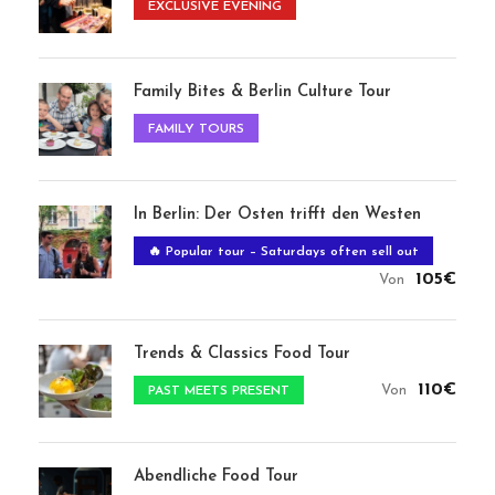
Das Besondere: Weihnachtsmärkte Food
Tour 2023
110€
Von
Book Xmas 2026
Call Us
+49 (0)173 929 7290
Email
info@forkandwalktoursberlin.com
Über uns