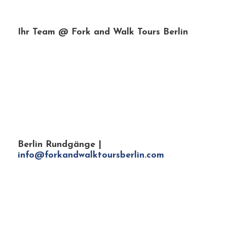
PREV
NEXT
LEAVE A REPLY
You must be
logged in
to post a comment.