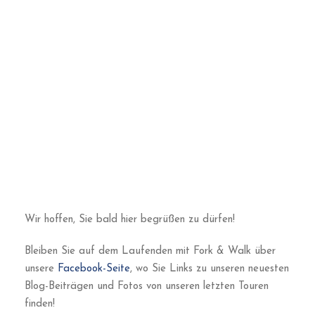
Wir hoffen, Sie bald hier begrüßen zu dürfen!
Bleiben Sie auf dem Laufenden mit Fork & Walk über
unsere
Facebook-Seite
, wo Sie Links zu unseren neuesten
Blog-Beiträgen und Fotos von unseren letzten Touren
finden!
Ihr Team @ Fork and Walk Tours Berlin
Berlin Rundgänge |
info@forkandwalktoursberlin.com