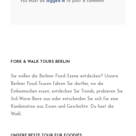
UNSERE BESTE TOUR FÜR FOODIES
Frankfurt Food & Culture Tour: from
Market to Main
150€
Von
Inside Frankfurt
Private Day Trips from Berlin: Potsdam,
Leipzig & Dresden
PRIVATE DAY TRIP
Turn Our Signature Tours Private
SIGNATURE TOURS
Private Wine Bar, Brewery & Gastro Tour