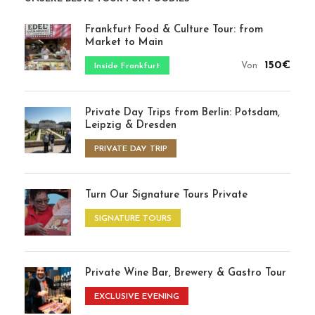
EXCLUSIVE EVENING
Family Bites & Berlin Culture Tour
FAMILY TOURS
In Berlin: Der Osten trifft den Westen
🔥 Popular tour – Saturdays often sell out
105€
Von
Trends & Classics Food Tour
110€
Von
PAST MEETS PRESENT