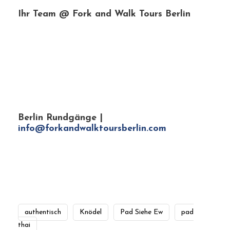
authentisch
Knödel
Pad Siehe Ew
pad
thai
0
SHARES
PREV
NEXT
LEAVE A REPLY