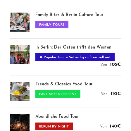
Abendliche Food Tour
140€
Von
BERLIN BY NIGHT
Private Lebensmitteltouren
EXCLUSIVE
Das Besondere: Weihnachtsmärkte Food
Tour 2023
110€
Von
Book Xmas 2026
Call Us