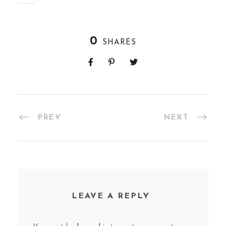
You must be
logged in
to post a comment.
FORK & WALK TOURS BERLIN
Sie wollen die Berliner Food-Szene entdecken? Unsere
Berliner Food-Touren führen Sie dorthin, wo die
Einheimischen essen, entdecken Sie Trends, probieren Sie
3rd-Wave-Biere aus oder entscheiden Sie sich für eine
Kombination aus Essen und Geschichte. Du hast die
Wahl…