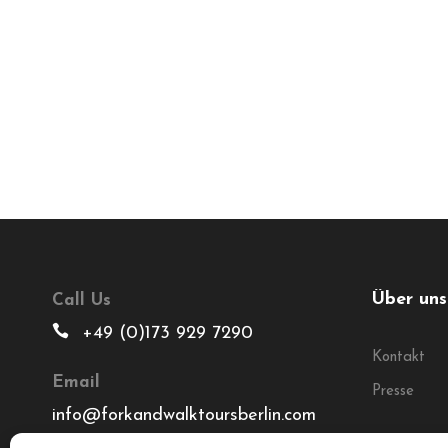
Über uns
Call Us
+49 (0)173 929 7290
Kontakt
Email
Presse
info@forkandwalktoursberlin.com