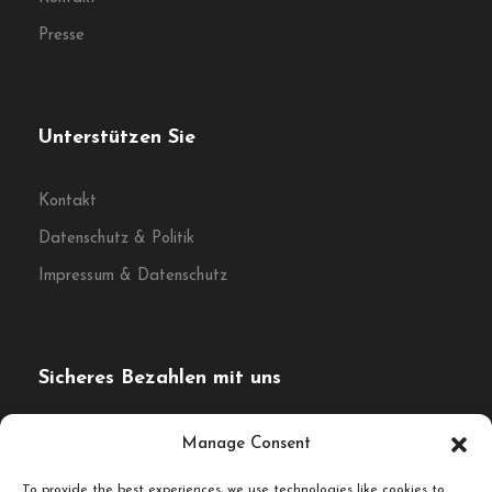
Presse
Unterstützen Sie
Kontakt
Datenschutz & Politik
Impressum & Datenschutz
Sicheres Bezahlen mit uns
Die Zahlung wird verschlüsselt und sicher mit einem SSL-
Manage Consent
Protokoll übertragen.
To provide the best experiences, we use technologies like cookies to