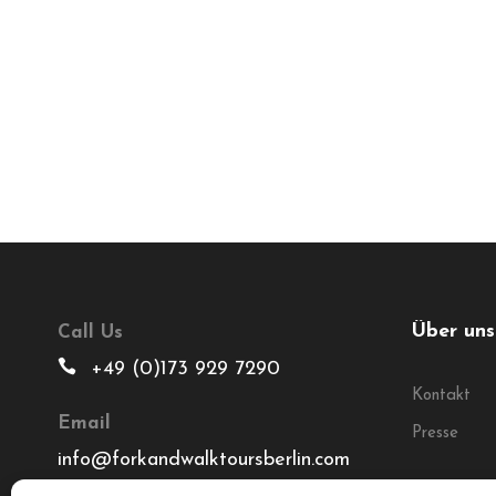
Über uns
Call Us
+49 (0)173 929 7290
Kontakt
Email
Presse
info@forkandwalktoursberlin.com