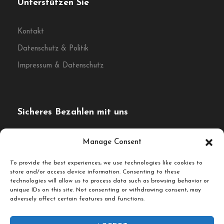
Unterstützen Sie
Kontakt
Datenschutz & Politik
Impressum & Datenschutz
Sicheres Bezahlen mit uns
Die Zahlung wird verschlüsselt und sicher mit einem SSL-
Manage Consent
Protokoll übertragen.
To provide the best experiences, we use technologies like cookies to
store and/or access device information. Consenting to these
technologies will allow us to process data such as browsing behavior or
unique IDs on this site. Not consenting or withdrawing consent, may
adversely affect certain features and functions.